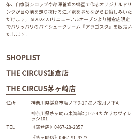
茶、自家製シロップや芹澤養蜂の蜂蜜で作るオリジナルドリ
ンクが目の前を走り抜ける江ノ電を眺めながらお愉しみいた
だけます。 ※2023.2.1リニューアルオープンより鎌倉店限定
でバリッバリのパイシュークリーム『アラゴスタ』を販売い
たします。
SHOPLIST
THE CIRCUS鎌倉店
THE CIRCUS茅ヶ崎店
住所
神奈川県鎌倉市坂ノ下9-17 星ノ夜月ノ下A
神奈川県茅ヶ崎市東海岸北1-2-4 たかすなヴィレ
ッジ101
TEL
《鎌倉店》0467-28-2857
《茅ヶ崎店》0467-91-9373