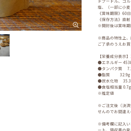
ドプードル、ゴル
塩、（一部に小麦
《賞味期限》60
《保存方法》直射
※開封後は賞味期
※商品の特性上、
ご了承のうえお買
【栄養成分表示】
●エネルギー 45
●タンパク質 7.
●脂質 32.
●炭水化物 35.
●食塩相当量 0
※推定値
※ご注文後（決済
せんのでお間違え
※備考欄に記入い
ート、領収書の発