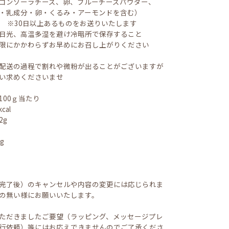
ゴンゾーラチーズ、卵、ブルーチーズパウダー、
・乳成分・卵・くるみ・アーモンドを含む）
日 ※30日以上あるものをお送りいたします
日光、高温多湿を避け冷暗所で保存すること
限にかかわらずお早めにお召し上がりください
配送の過程で割れや微粉が出ることがございますが
い求めくださいませ
100ｇ当たり
3kcal
2g
9g
3g
.7g
完了後）のキャンセルや内容の変更には応じられま
の無い様にお願いいたします。
ただきましたご要望（ラッピング、メッセージプレ
行依頼）等にはお応えできませんのでご了承くださ